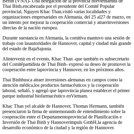
Berlín (VNA)- Una delegación de la provincia norvietnamita de
Thai Binh,encabezada por el presidente del Comité Popular
provincial, Nguyen Khac Than,visitó varias localidades y
organizaciones empresariales en Alemania, del 25 al27 de marzo, en
un intento por mejorar la cooperación comercial y atraerinversiones
directas de la nación europea.
Durante suestancia en Alemania, la comitiva mantuvo una sesión de
trabajo con lasautoridades de Hannover, capital y ciudad más grande
del estado de BajaSajonia.
Alintervenir en el evento, Khac Than -que también es subsecretario
del Comitépartidista de Thai Binh- expresó su deseo de promover la
cooperación entre laprovincia y Hannover, en los próximos años.
Thai Binhbusca atraer inversiones alemanas en campos como la
atención médica,los productos farmacéuticos y la cooperación
laboral, señaló, y agregó que laprovincia planea establecer el primer
parque industrial biofarmacéutico enVietnam.
Khac Than yel alcalde de Hannover, Thomas Hermann, también
presenciaron la firma de unmemorando de entendimiento sobre la
cooperación entre el Departamentoprovincial de Planificación e
Inversión de Thai Binh y Hannoverimpuls GmbH,la agencia de
desarrollo económico de la ciudad y la región de Hannover.