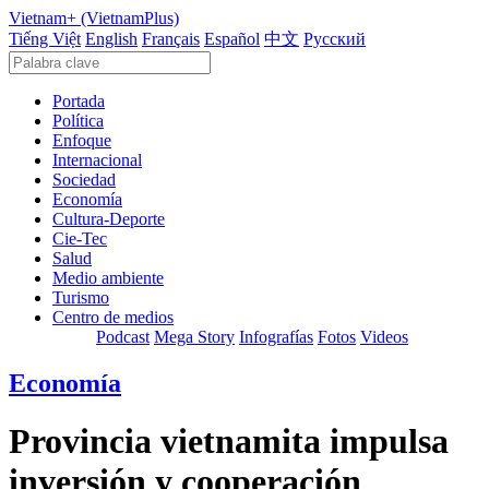
Vietnam+ (VietnamPlus)
Tiếng Việt
English
Français
Español
中文
Русский
Portada
Política
Enfoque
Internacional
Sociedad
Economía
Cultura-Deporte
Cie-Tec
Salud
Medio ambiente
Turismo
Centro de medios
Podcast
Mega Story
Infografías
Fotos
Videos
Economía
Provincia vietnamita impulsa
inversión y cooperación