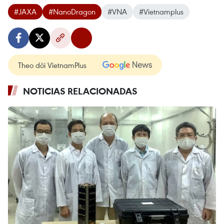
#JAXA
#NanoDragon
#VNA
#Vietnamplus
Theo dõi VietnamPlus
NOTICIAS RELACIONADAS