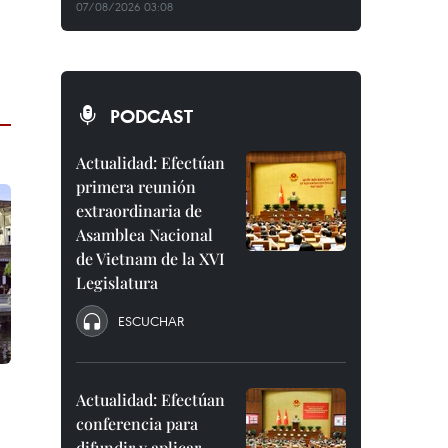
07/08/2026 03:08
PODCAST
Actualidad: Efectúan
primera reunión
extraordinaria de
Asamblea Nacional
de Vietnam de la XVI
Legislatura
ESCUCHAR
Actualidad: Efectúan
conferencia para
difundir y aplicar