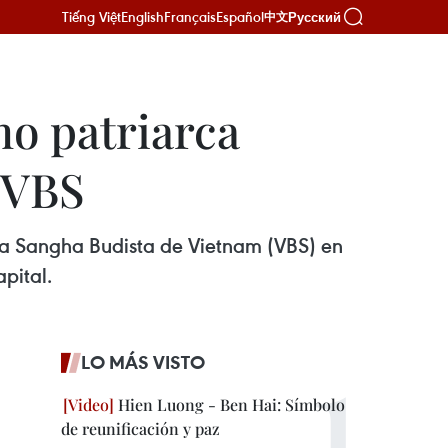
Tiếng Việt
English
Français
Español
Русский
中文
o patriarca
 VBS
 la Sangha Budista de Vietnam (VBS) en
pital.
LO MÁS VISTO
Hien Luong - Ben Hai: Símbolo
de reunificación y paz