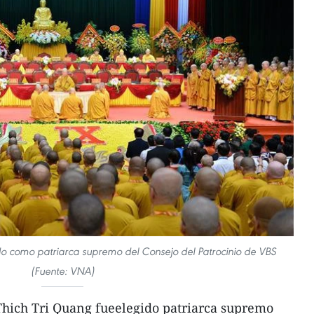
do como patriarca supremo del Consejo del Patrocinio de VBS
(Fuente: VNA)
Thich Tri Quang fueelegido patriarca supremo