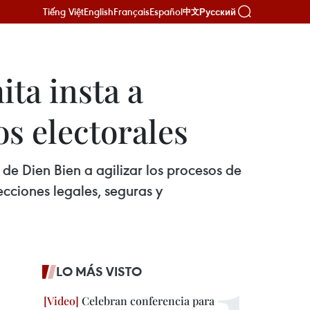
Tiếng Việt
English
Français
Español
Русский
中文
ta insta a
os electorales
de Dien Bien a agilizar los procesos de
cciones legales, seguras y
LO MÁS VISTO
Celebran conferencia para