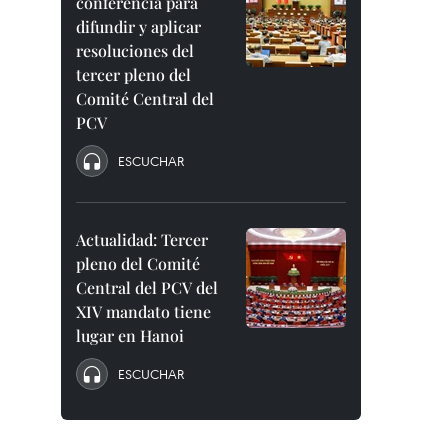
conferencia para
difundir y aplicar
resoluciones del
tercer pleno del
Comité Central del
PCV
ESCUCHAR
Actualidad: Tercer
pleno del Comité
Central del PCV del
XIV mandato tiene
lugar en Hanoi
ESCUCHAR