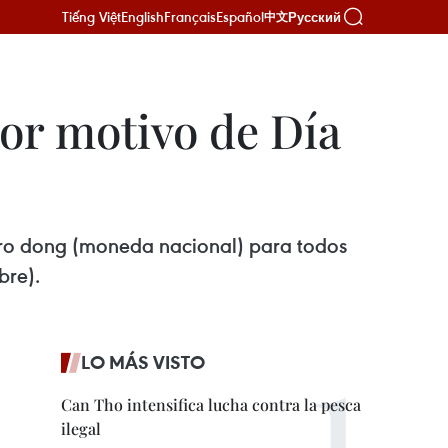
Tiếng Việt
English
Français
Español
Русский
中文
or motivo de Día
 cero dong (moneda nacional) para todos
bre).
LO MÁS VISTO
Can Tho intensifica lucha contra la pesca
ilegal