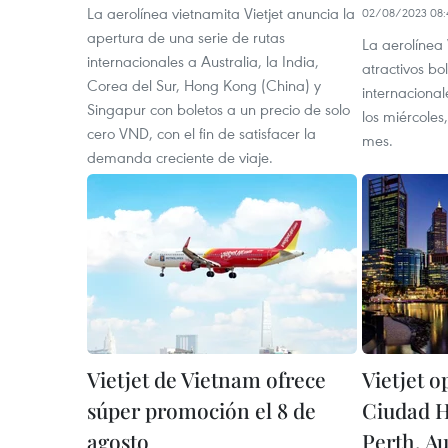
La aerolínea vietnamita Vietjet anuncia la
02/08/2023 08:
apertura de una serie de rutas
La aerolínea 
internacionales a Australia, la India,
atractivos bo
Corea del Sur, Hong Kong (China) y
internaciona
Singapur con boletos a un precio de solo
los miércoles
cero VND, con el fin de satisfacer la
mes.
demanda creciente de viaje.
Vietjet de Vietnam ofrece
Vietjet o
súper promoción el 8 de
Ciudad H
agosto
Perth, Au