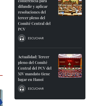
conferencia para
difundir y aplicar
resoluciones del
tercer pleno del
Comité Central del
PCV
ESCUCHAR
Actualidad: Tercer
pleno del Comité
Central del PCV del
XIV mandato tiene
lugar en Hanoi
ESCUCHAR