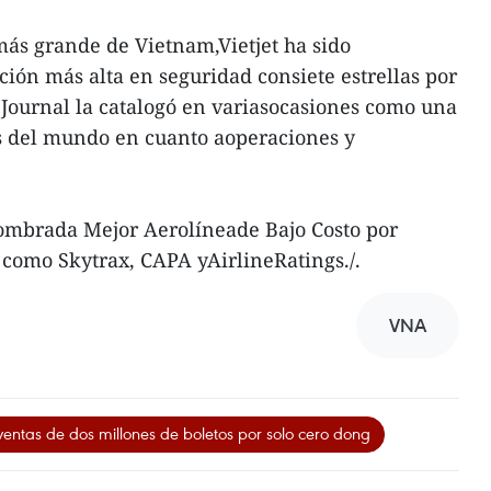
ás grande de Vietnam,Vietjet ha sido
ción más alta en seguridad consiete estrellas por
 Journal la catalogó en variasocasiones como una
as del mundo en cuanto aoperaciones y
ombrada Mejor Aerolíneade Bajo Costo por
como Skytrax, CAPA yAirlineRatings./.
VNA
ventas de dos millones de boletos por solo cero dong