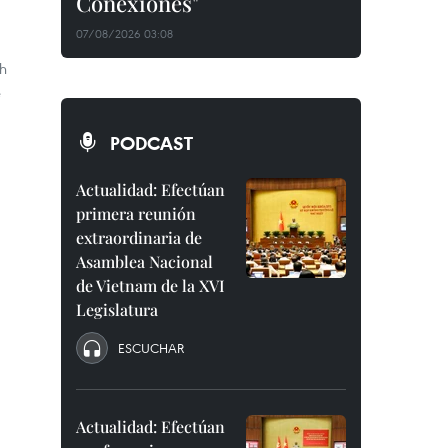
Conexiones"
07/08/2026 03:08
h
e
PODCAST
Actualidad: Efectúan
primera reunión
extraordinaria de
Asamblea Nacional
de Vietnam de la XVI
Legislatura
ESCUCHAR
Actualidad: Efectúan