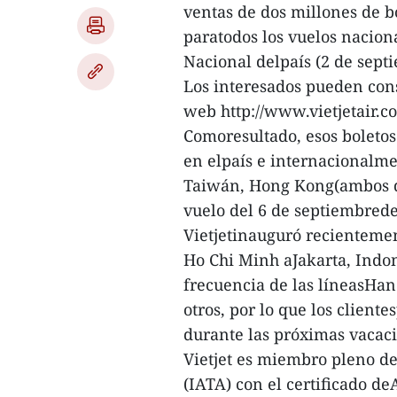
ventas de dos millones de b
paratodos los vuelos nacion
Nacional delpaís (2 de sept
Los interesados pueden con
web http://www.vietjetair.co
Comoresultado, esos boletos 
en elpaís e internacionalmen
Taiwán, Hong Kong(ambos de
vuelo del 6 de septiembrede
Vietjetinauguró recienteme
Ho Chi Minh aJakarta, Indon
frecuencia de las líneasHa
otros, por lo que los client
durante las próximas vacac
Vietjet es miembro pleno de
(IATA) con el certificado d