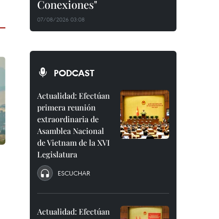
Conexiones"
07/08/2026 03:08
PODCAST
Actualidad: Efectúan
primera reunión
extraordinaria de
Asamblea Nacional
de Vietnam de la XVI
Legislatura
ESCUCHAR
Actualidad: Efectúan