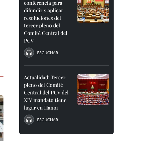
conferencia para
difundir y aplicar
resoluciones del
tercer pleno del
Comité Central del
PCV
ESCUCHAR
Actualidad: Tercer
pleno del Comité
Central del PCV del
XIV mandato tiene
lugar en Hanoi
ESCUCHAR