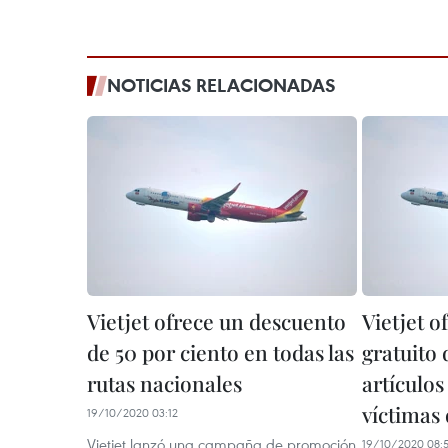
NOTICIAS RELACIONADAS
Vietjet ofrece un descuento
Vietjet o
de 50 por ciento en todas las
gratuito 
rutas nacionales
artículos
víctimas
19/10/2020 03:12
Vietjet lanzó una campaña de promoción
19/10/2020 08: