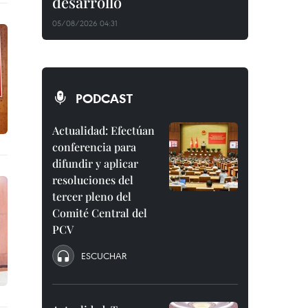
desarrollo
05/08/2026 04:31
PODCAST
Actualidad: Efectúan
conferencia para
difundir y aplicar
resoluciones del
tercer pleno del
Comité Central del
PCV
ESCUCHAR