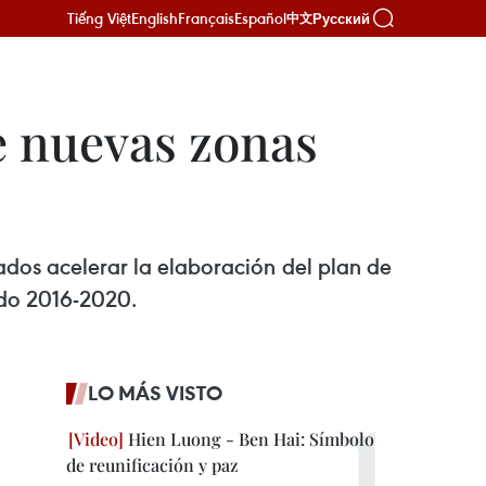
Tiếng Việt
English
Français
Español
Русский
中文
e nuevas zonas
rados acelerar la elaboración del plan de
odo 2016-2020.
LO MÁS VISTO
Hien Luong - Ben Hai: Símbolo
de reunificación y paz