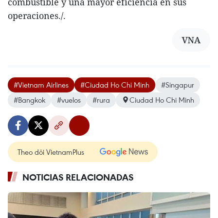
combustible y una mayor eficiencia en sus
operaciones./.
VNA
#Vietnam Airlines
#Ciudad Ho Chi Minh
#Singapur
#Bangkok
#vuelos
#rura
Ciudad Ho Chi Minh
Theo dõi VietnamPlus
NOTICIAS RELACIONADAS