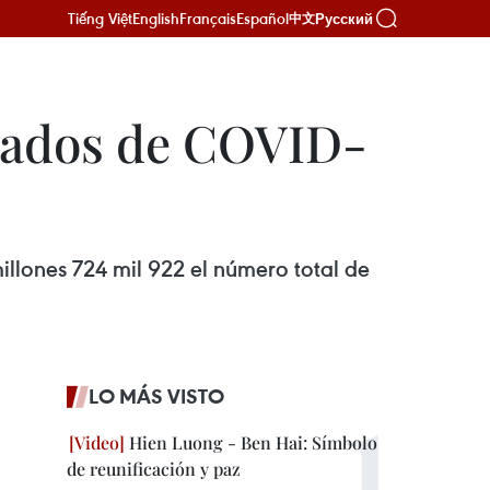
Tiếng Việt
English
Français
Español
Русский
中文
erados de COVID-
llones 724 mil 922 el número total de
LO MÁS VISTO
Hien Luong - Ben Hai: Símbolo
de reunificación y paz