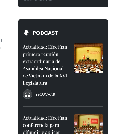
07/08/2026 03:08
PODCAST
as
Actualidad: Efectúan
ir
primera reunión
extraordinaria de
Asamblea Nacional
de Vietnam de la XVI
Legislatura
ESCUCHAR
Actualidad: Efectúan
conferencia para
difundir y aplicar