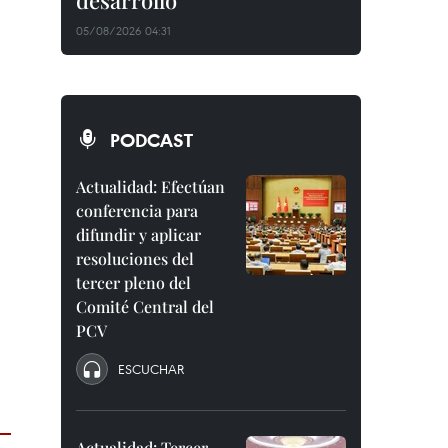
desarrollo
05/08/2026 04:31
PODCAST
Actualidad: Efectúan
conferencia para
difundir y aplicar
resoluciones del
tercer pleno del
Comité Central del
PCV
ESCUCHAR
Actualidad: Tercer