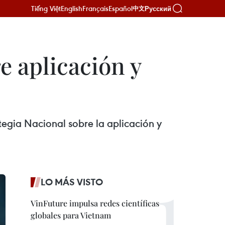
Tiếng Việt
English
Français
Español
Русский
中文
e aplicación y
tegia Nacional sobre la aplicación y
LO MÁS VISTO
VinFuture impulsa redes científicas
globales para Vietnam