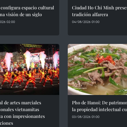
configura espacio cultural
Ciudad Ho Chi Minh preser
na visión de un siglo
tradición alfarera
026 02:00
04/08/2026 01:00
al de artes marciales
Pho de Hanoi: De patrimon
ionales vietnamitas
la propiedad intelectual cu
ca con impresionantes
03/08/2026 01:00
ciones