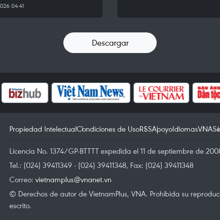
026 04:41
Descargar
Propiedad Intelectual
Condiciones de Uso
RSS
Apoyo
Idiomas
VNA
Se
Licencia No. 1374/GP-BTTTT expedida el 11 de septiembre de 2008
Tel.: (024) 39411349 - (024) 39411348, Fax: (024) 39411348
Correo:
vietnamplus@vnanet.vn
© Derechos de autor de VietnamPlus, VNA. Prohibida su reproducci
escrito.