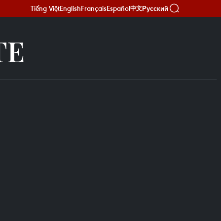
Tiếng Việt
English
Français
Español
Русский
中文
TE