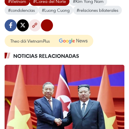
#Vietnam
#Corea del Norte
#Kim Yong Nam
#condolencias
#Luong Cuong
#relaciones bilaterales
Theo dõi VietnamPlus
NOTICIAS RELACIONADAS