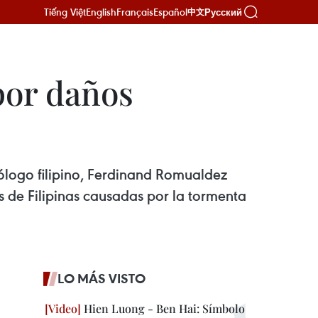
Tiếng Việt
English
Français
Español
Русский
中文
por daños
ólogo filipino, Ferdinand Romualdez
de Filipinas causadas por la tormenta
LO MÁS VISTO
Hien Luong - Ben Hai: Símbolo