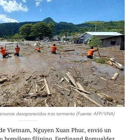
ersonas desaparecidas tras tormenta (Fuente: AFP/VNA)
 de Vietnam, Nguyen Xuan Phuc, envió un
u homólogo filipino, Ferdinand Romualdez