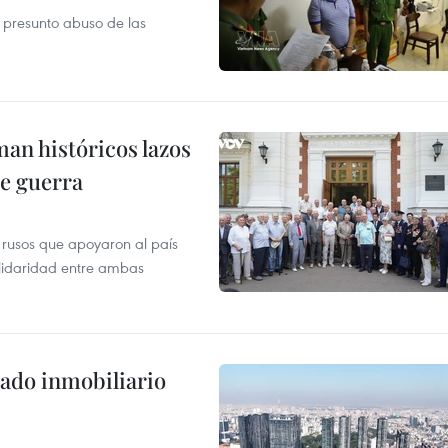
r presunto abuso de las
man históricos lazos
de guerra
 rusos que apoyaron al país
olidaridad entre ambas
ado inmobiliario