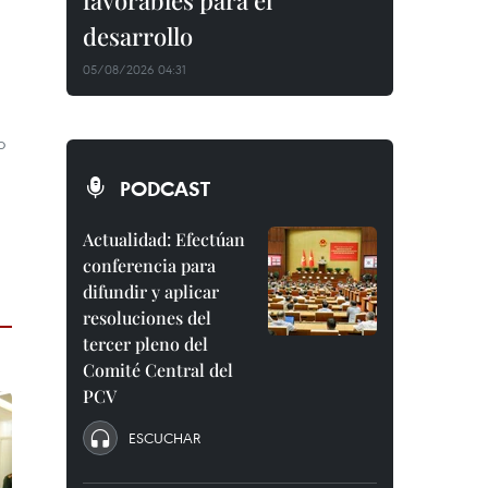
favorables para el
desarrollo
05/08/2026 04:31
o
PODCAST
Actualidad: Efectúan
conferencia para
difundir y aplicar
resoluciones del
tercer pleno del
Comité Central del
PCV
ESCUCHAR