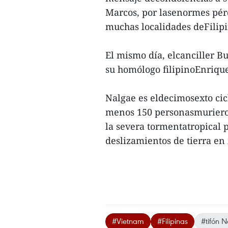
Marcos, por lasenormes pér
muchas localidades deFilipi
El mismo día, elcanciller B
su homólogo filipinoEnriqu
Nalgae es eldecimosexto cicl
menos 150 personasmuriero
la severa tormentatropical 
deslizamientos de tierra en 
#Vietnam
#Filipinas
#tifón 