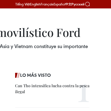
Tiếng Việt
English
Français
Español
Русский
中文
ovilístico Ford
Asia y Vietnam constituye su importante
LO MÁS VISTO
Can Tho intensifica lucha contra la pesca
ilegal