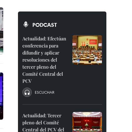
PODCAST
Actualidad: Efectúan
conferencia para
difundir y aplicar
resoluciones del
tercer pleno del
Comité Central del
PCV
ESCUCHAR
Actualidad: Tercer
pleno del Comité
Central del PCV del