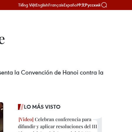
Tiếng Việt
English
Français
Español
Русский
中文
e
enta la Convención de Hanoi contra la
LO MÁS VISTO
Celebran conferencia para
difundir y aplicar resoluciones del III