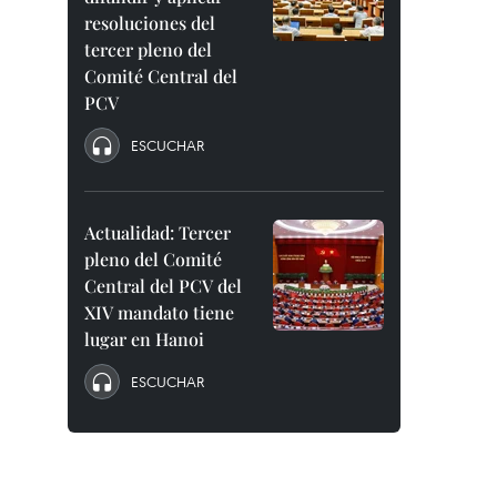
resoluciones del
tercer pleno del
Comité Central del
PCV
ESCUCHAR
Actualidad: Tercer
pleno del Comité
Central del PCV del
XIV mandato tiene
lugar en Hanoi
ESCUCHAR