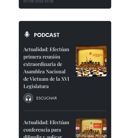
07/08/2026 03:08
PODCAST
Actualidad: Efectúan
primera reunión
extraordinaria de
Asamblea Nacional
de Vietnam de la XVI
Legislatura
ESCUCHAR
Actualidad: Efectúan
conferencia para
difundir y aplicar