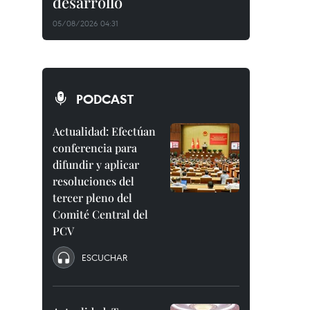
desarrollo
05/08/2026 04:31
PODCAST
Actualidad: Efectúan
conferencia para
difundir y aplicar
resoluciones del
tercer pleno del
Comité Central del
PCV
ESCUCHAR