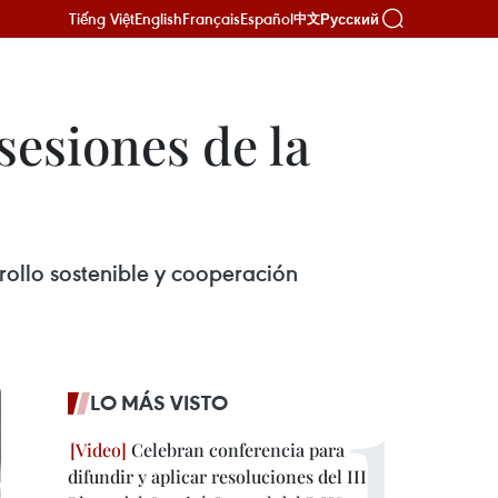
Tiếng Việt
English
Français
Español
Русский
中文
sesiones de la
ollo sostenible y cooperación
LO MÁS VISTO
Celebran conferencia para
difundir y aplicar resoluciones del III