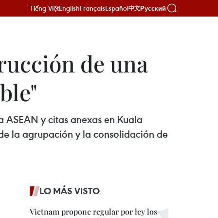
Tiếng Việt
English
Français
Español
Русский
中文
rucción de una
ble"
la ASEAN y citas anexas en Kuala
de la agrupación y la consolidación de
LO MÁS VISTO
Vietnam propone regular por ley los