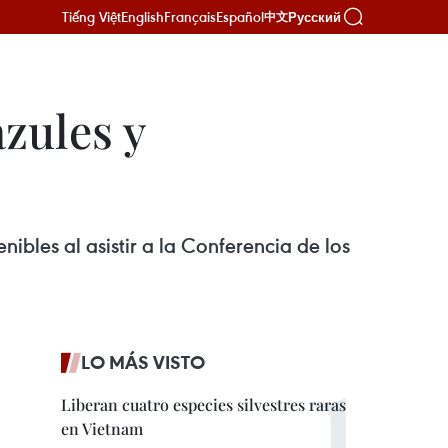
Tiếng Việt
English
Français
Español
Русский
中文
zules y
bles al asistir a la Conferencia de los
LO MÁS VISTO
Liberan cuatro especies silvestres raras
en Vietnam