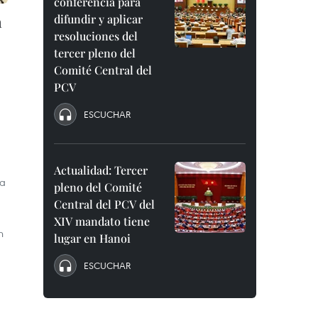
conferencia para
a
difundir y aplicar
resoluciones del
tercer pleno del
Comité Central del
PCV
ESCUCHAR
Actualidad: Tercer
va
pleno del Comité
Central del PCV del
XIV mandato tiene
n
lugar en Hanoi
ESCUCHAR