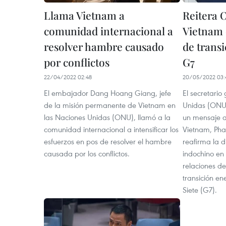
Llama Vietnam a
Reitera 
comunidad internacional a
Vietnam 
resolver hambre causado
de trans
por conflictos
G7
22/04/2022 02:48
20/05/2022 03:
El embajador Dang Hoang Giang, jefe
El secretario
de la misión permanente de Vietnam en
Unidas (ONU)
las Naciones Unidas (ONU), llamó a la
un mensaje al
comunidad internacional a intensificar los
Vietnam, Pha
esfuerzos en pos de resolver el hambre
reafirma la d
causada por los conflictos.
indochino en 
relaciones de
transición en
Siete (G7).