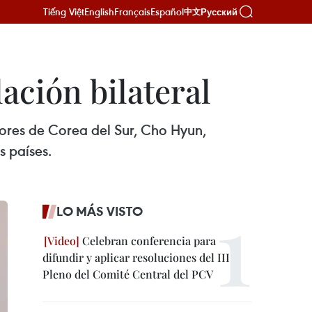
Tiếng Việt
English
Français
Español
Русский
中文
ación bilateral
riores de Corea del Sur, Cho Hyun,
s países.
LO MÁS VISTO
Celebran conferencia para
difundir y aplicar resoluciones del III
Pleno del Comité Central del PCV