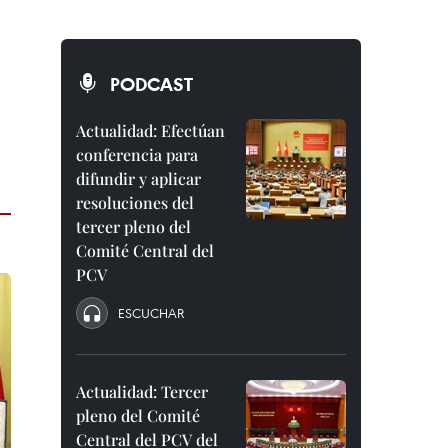
PODCAST
Actualidad: Efectúan
conferencia para
difundir y aplicar
resoluciones del
tercer pleno del
Comité Central del
PCV
ESCUCHAR
Actualidad: Tercer
pleno del Comité
Central del PCV del