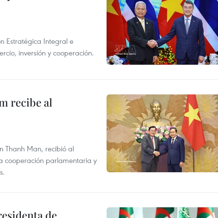
n Estratégica Integral e
rcio, inversión y cooperación.
m recibe al
n Thanh Man, recibió al
la cooperación parlamentaria y
s.
residenta de