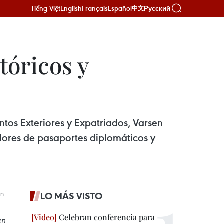
Tiếng Việt
English
Français
Español
Русский
中文
tóricos y
untos Exteriores y Expatriados, Varsen
ores de pasaportes diplomáticos y
LO MÁS VISTO
Celebran conferencia para
en