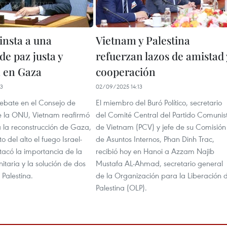
insta a una
Vietnam y Palestina
de paz justa y
refuerzan lazos de amistad 
 en Gaza
cooperación
13
02/09/2025 14:13
ebate en el Consejo de
El miembro del Buró Político, secretario
 la ONU, Vietnam reafirmó
del Comité Central del Partido Comunis
a la reconstrucción de Gaza,
de Vietnam (PCV) y jefe de su Comisión
to del alto el fuego Israel-
de Asuntos Internos, Phan Dinh Trac,
acó la importancia de la
recibió hoy en Hanoi a Azzam Najib
taria y la solución de dos
Mustafa AL-Ahmad, secretario general
Palestina.
de la Organización para la Liberación 
Palestina (OLP).