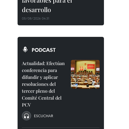
favorables para el
desarrollo
05/08/2026 04:31
PODCAST
Actualidad: Efectúan
conferencia para
difundir y aplicar
resoluciones del
tercer pleno del
Comité Central del
PCV
ESCUCHAR