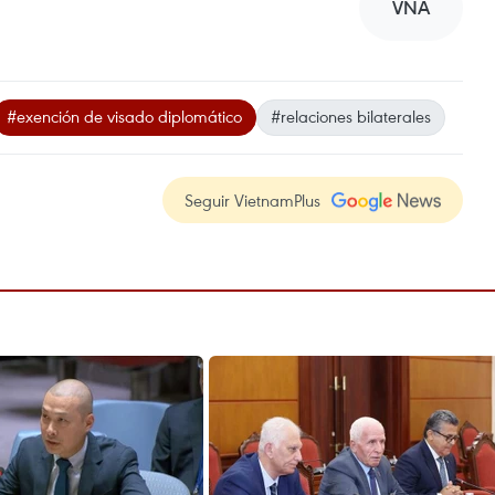
VNA
#exención de visado diplomático
#relaciones bilaterales
Seguir VietnamPlus