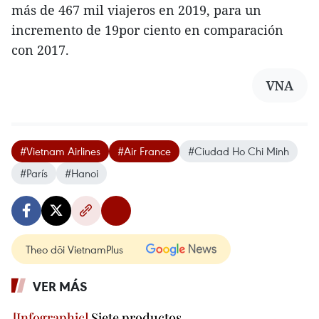
más de 467 mil viajeros en 2019, para un
incremento de 19por ciento en comparación
con 2017.
VNA
#Vietnam Airlines
#Air France
#Ciudad Ho Chi Minh
#París
#Hanoi
Theo dõi VietnamPlus
VER MÁS
Siete productos