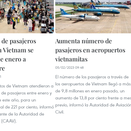
de pasajeros
Aumenta número de
n Vietnam se
pasajeros en aeropuertos
de enero a
vietnamitas
re
05/02/2023 09:48
El número de los pasajeros a través de
1
los aeropuertos de Vietnam llegó a más
tos de Vietnam atendieron a
de 9,8 millones en enero pasado, un
 de pasajeros entre enero y
aumento de 13,8 por ciento frente a me
 este año, para un
previo, informó la Autoridad de Aviació
l de 221 por ciento, informó
Civil.
ante de la Autoridad de
l (CAAV).