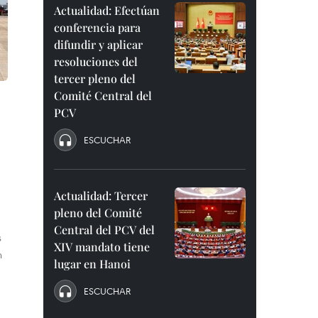
Actualidad: Efectúan
conferencia para
difundir y aplicar
resoluciones del
tercer pleno del
Comité Central del
PCV
ESCUCHAR
Actualidad: Tercer
pleno del Comité
Central del PCV del
s
XIV mandato tiene
n
lugar en Hanoi
ESCUCHAR