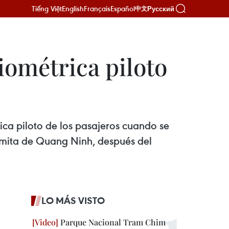
Tiếng Việt
English
Français
Español
Русский
中文
iométrica piloto
ica piloto de los pasajeros cuando se
namita de Quang Ninh, después del
LO MÁS VISTO
Parque Nacional Tram Chim