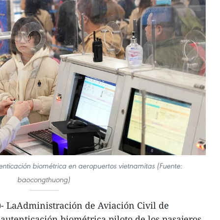
nticación biométrica en aeropuertos vietnamitas (Fuente:
baocongthuong)
 LaAdministración de Aviación Civil de
autenticación biométrica piloto de los pasajeros