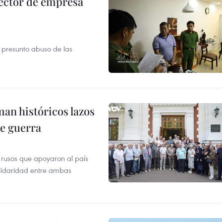
ector de empresa
r presunto abuso de las
man históricos lazos
de guerra
 rusos que apoyaron al país
olidaridad entre ambas