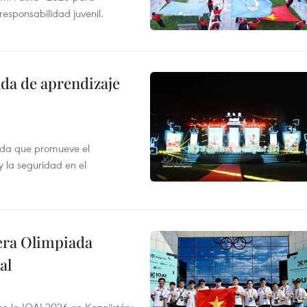
 responsabilidad juvenil.
ada de aprendizaje
ada que promueve el
y la seguridad en el
cera Olimpiada
al