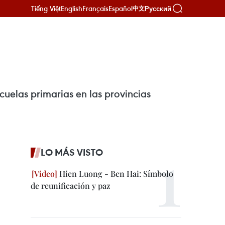
Tiếng Việt
English
Français
Español
Русский
中文
uelas primarias en las provincias
LO MÁS VISTO
Hien Luong - Ben Hai: Símbolo
de reunificación y paz