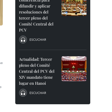
difundir y aplicar
resoluciones del
tercer pleno del
Comité Central del
PCV
ESCUCHAR
Actualidad: Tercer
se
pleno del Comité
Central del PCV del
XIV mandato tiene
lugar en Hanoi
e
ESCUCHAR