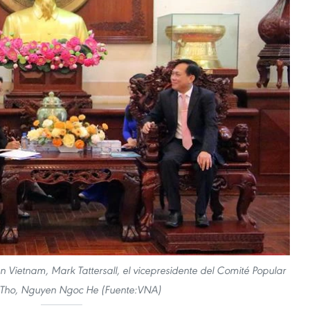
n Vietnam, Mark Tattersall, el vicepresidente del Comité Popular
Tho, Nguyen Ngoc He (Fuente:VNA)