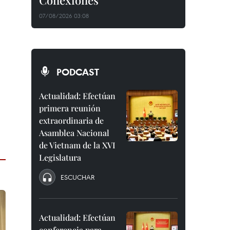
Conexiones"
07/08/2026 03:08
PODCAST
Actualidad: Efectúan
primera reunión
extraordinaria de
Asamblea Nacional
de Vietnam de la XVI
Legislatura
ESCUCHAR
Actualidad: Efectúan
conferencia para