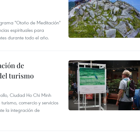
ograma "Otoño de Meditación"
ncias espirituales para
ntes durante todo el año.
ación de
del turismo
rollo, Ciudad Ho Chi Minh
 turismo, comercio y servicios
te la integración de