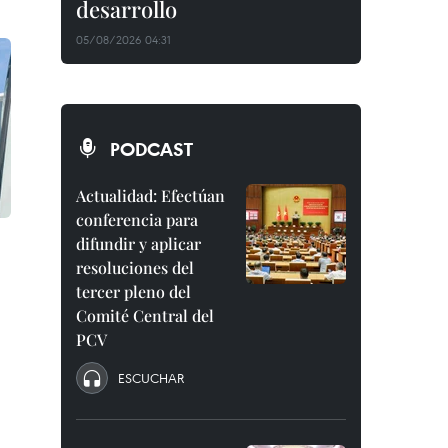
desarrollo
05/08/2026 04:31
PODCAST
Actualidad: Efectúan
conferencia para
difundir y aplicar
resoluciones del
tercer pleno del
Comité Central del
PCV
ESCUCHAR