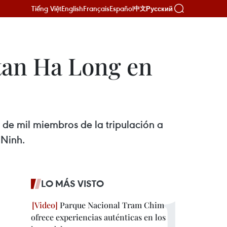
Tiếng Việt
English
Français
Español
Русский
中文
itan Ha Long en
s de mil miembros de la tripulación a
 Ninh.
LO MÁS VISTO
Parque Nacional Tram Chim
ofrece experiencias auténticas en los