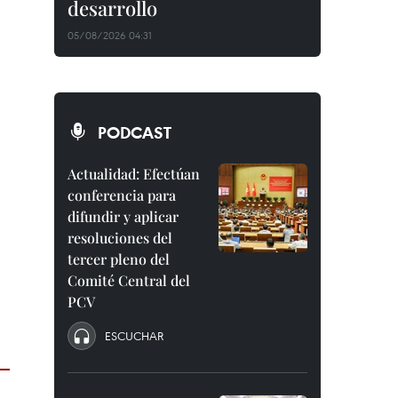
desarrollo
05/08/2026 04:31
PODCAST
Actualidad: Efectúan
conferencia para
difundir y aplicar
resoluciones del
tercer pleno del
Comité Central del
PCV
ESCUCHAR