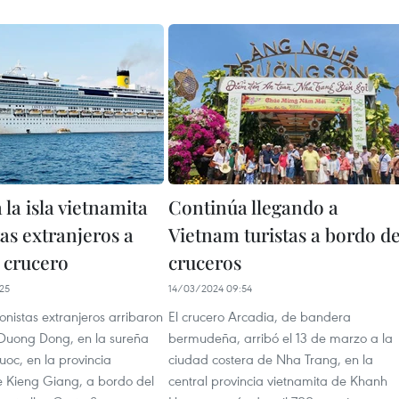
 la isla vietnamita
Continúa llegando a
tas extranjeros a
Vietnam turistas a bordo d
 crucero
cruceros
25
14/03/2024 09:54
onistas extranjeros arribaron
El crucero Arcadia, de bandera
 Duong Dong, en la sureña
bermudeña, arribó el 13 de marzo a la
uoc, en la provincia
ciudad costera de Nha Trang, en la
e Kieng Giang, a bordo del
central provincia vietnamita de Khanh