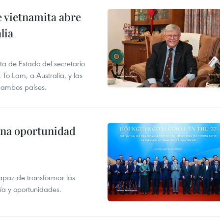
e vietnamita abre
lia
ita de Estado del secretario
To Lam, a Australia, y las
e ambos países.
una oportunidad
apaz de transformar las
gía y oportunidades.