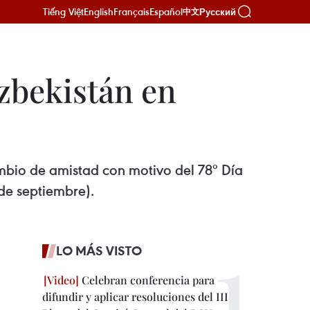
Tiếng Việt
English
Français
Español
Русский
中文
zbekistán en
mbio de amistad con motivo del 78º Día
de septiembre).
LO MÁS VISTO
Celebran conferencia para
difundir y aplicar resoluciones del III