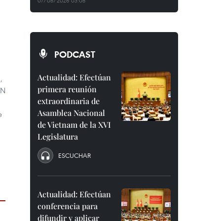
07/08/2026 03:08
PODCAST
Actualidad: Efectúan
,
primera reunión
TN
extraordinaria de
Asamblea Nacional
e
de Vietnam de la XVI
Legislatura
ESCUCHAR
Actualidad: Efectúan
conferencia para
difundir y aplicar