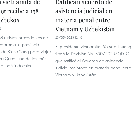
a vietnamita de
Ratifican acuerdo de
g recibe a 158
asistencia judicial en
uzbekos
materia penal entre
Vietnam y Uzbekistán
5
58 turistas procedentes de
23/05/2023 12:46
egaron a la provincia
El presidente vietnamita, Vo Van Thuong
a de Kien Giang para viajar
firmó la Decisión No. 530/2023/QD-C
 Phu Quoc, una de las más
que ratificó el Acuerdo de asistencia
el país indochino.
judicial recíproca en materia penal entr
Vietnam y Uzbekistán.