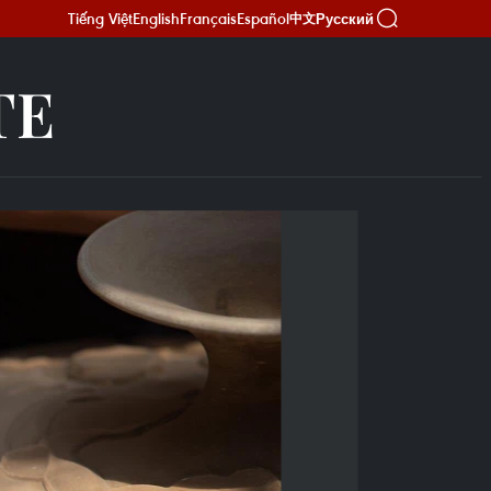
Tiếng Việt
English
Français
Español
Русский
中文
TE