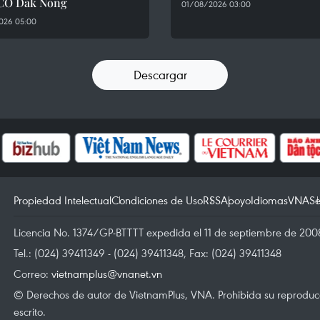
CO Dak Nong
01/08/2026 03:00
026 05:00
Descargar
Propiedad Intelectual
Condiciones de Uso
RSS
Apoyo
Idiomas
VNA
Se
Licencia No. 1374/GP-BTTTT expedida el 11 de septiembre de 2008
Tel.: (024) 39411349 - (024) 39411348, Fax: (024) 39411348
Correo:
vietnamplus@vnanet.vn
© Derechos de autor de VietnamPlus, VNA. Prohibida su reproducci
escrito.