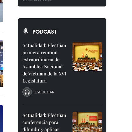
PODCAST
Actualidad: Efectúan
primera reunión
extraordinaria de
Asamblea Nacional
de Vietnam de la XVI
Legislatura
ESCUCHAR
Actualidad: Efectúan
conferencia para
difundir y aplicar