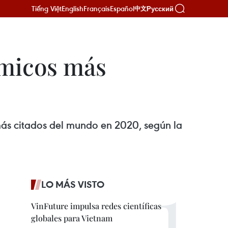
Tiếng Việt
English
Français
Español
Русский
中文
émicos más
 más citados del mundo en 2020, según la
LO MÁS VISTO
VinFuture impulsa redes científicas
globales para Vietnam