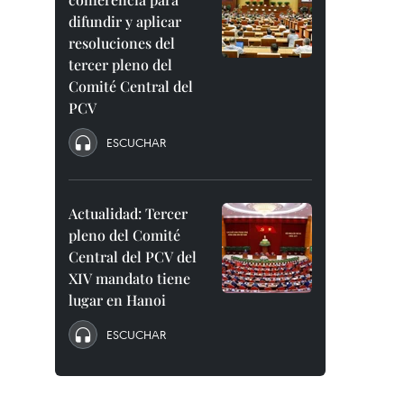
difundir y aplicar
resoluciones del
tercer pleno del
Comité Central del
PCV
ESCUCHAR
Actualidad: Tercer
pleno del Comité
Central del PCV del
XIV mandato tiene
lugar en Hanoi
ESCUCHAR