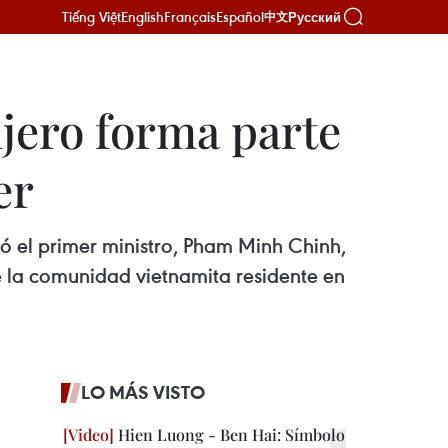
Tiếng Việt
English
Français
Español
Русский
中文
jero forma parte
er
mó el primer ministro, Pham Minh Chinh,
e la comunidad vietnamita residente en
LO MÁS VISTO
Hien Luong - Ben Hai: Símbolo