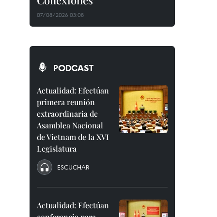
Conexiones"
07/08/2026 03:08
PODCAST
Actualidad: Efectúan
primera reunión
extraordinaria de
Asamblea Nacional
de Vietnam de la XVI
Legislatura
ESCUCHAR
Actualidad: Efectúan
conferencia para