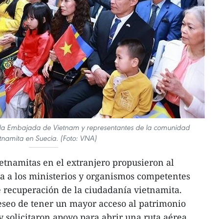
 la Embajada de Vietnam y representantes de la comunidad
tnamita en Suecia. (Foto: VNA)
ietnamitas en el extranjero propusieron al
a a los ministerios y organismos competentes
de recuperación de la ciudadanía vietnamita.
seo de tener un mayor acceso al patrimonio
, y solicitaron apoyo para abrir una ruta aérea