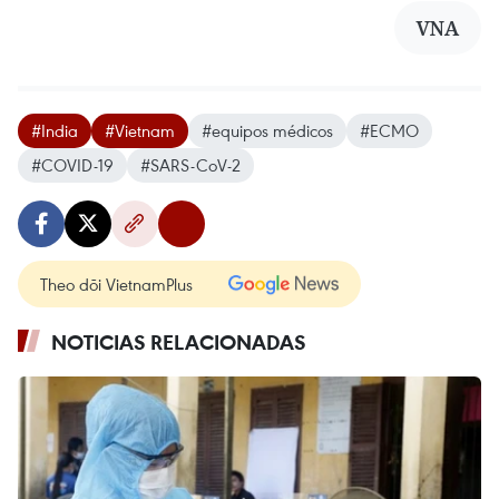
VNA
#India
#Vietnam
#equipos médicos
#ECMO
#COVID-19
#SARS-CoV-2
Theo dõi VietnamPlus
NOTICIAS RELACIONADAS