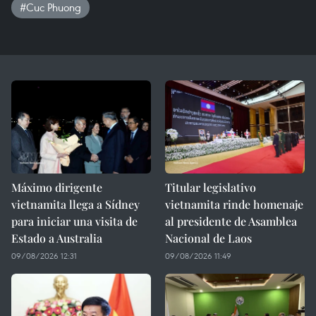
#Cuc Phuong
Máximo dirigente
Titular legislativo
vietnamita llega a Sídney
vietnamita rinde homenaje
para iniciar una visita de
al presidente de Asamblea
Estado a Australia
Nacional de Laos
09/08/2026 12:31
09/08/2026 11:49