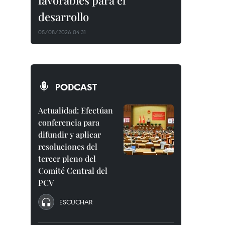
favorables para el
desarrollo
05/08/2026 04:31
PODCAST
Actualidad: Efectúan
conferencia para
difundir y aplicar
resoluciones del
tercer pleno del
Comité Central del
PCV
ESCUCHAR