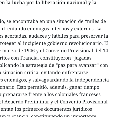
n la lucha por la liberación nacional y la
do, se encontraba en una situación de “miles de
enfrentando enemigos internos y externos. La
s acertadas, audaces y hábiles para preservar la
oteger al incipiente gobierno revolucionario. El
 marzo de 1946 y el Convenio Provisional del 14
ritos con Francia, constituyeron “jugadas
plicando la estrategia de “paz para avanzar” con
a situación crítica, evitando enfrentarse
s enemigos, y salvaguardando la independencia
ionario. Esto permitió, además, ganar tiempo
y prepararse frente a los coloniales franceses
el Acuerdo Preliminar y el Convenio Provisional
sentan los primeros documentos jurídicos
nam y Francia, constituyendo un importante