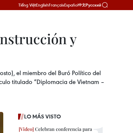
Tiếng Việt
English
Français
Español
Русский
中文
nstrucción y
sto), el miembro del Buró Político del
ículo titulado “Diplomacia de Vietnam –
LO MÁS VISTO
Celebran conferencia para