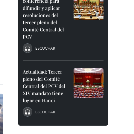
conferencia para
difundir y aplicar
resoluciones del
tercer pleno del
Comité Central del
PCV
ESCUCHAR
Actualidad: Tercer
pleno del Comité
Central del PCV del
XIV mandato tiene
lugar en Hanoi
ESCUCHAR