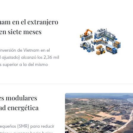
nam en el extranjero
 en siete meses
 inversión de Vietnam en el
l ajustado) alcanzó los 2,36 mil
s superior a la del mismo
res modulares
ad energética
pequeños (SMR) para reducir
ctrica y avanzar hacia bajas