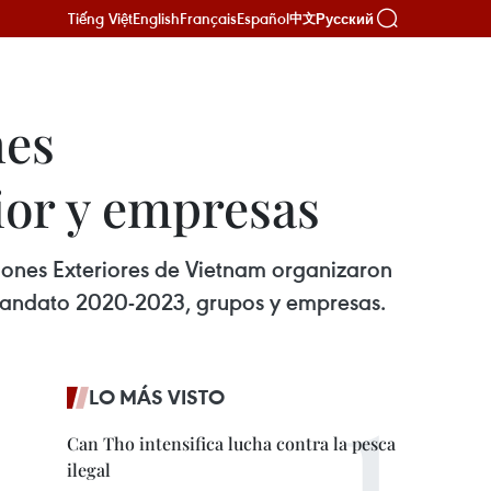
Tiếng Việt
English
Français
Español
Русский
中文
nes
rior y empresas
ciones Exteriores de Vietnam organizaron
l mandato 2020-2023, grupos y empresas.
LO MÁS VISTO
Can Tho intensifica lucha contra la pesca
ilegal