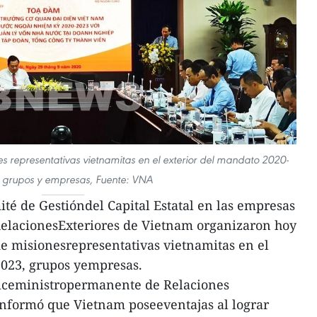
nes representativas vietnamitas en el exterior del mandato 2020-
 grupos y empresas, Fuente: VNA
ité de Gestióndel Capital Estatal en las empresas
RelacionesExteriores de Vietnam organizaron hoy
 de misionesrepresentativas vietnamitas en el
2023, grupos yempresas.
l viceministropermanente de Relaciones
informó que Vietnam poseeventajas al lograr