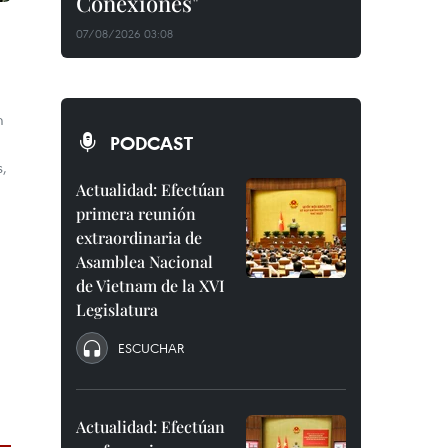
Conexiones"
07/08/2026 03:08
m
PODCAST
s,
Actualidad: Efectúan
primera reunión
extraordinaria de
Asamblea Nacional
de Vietnam de la XVI
Legislatura
ESCUCHAR
Actualidad: Efectúan