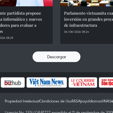
nte partidista propone
Parlamento vietnamita ex
a informático y nuevos
inversión en grandes proy
dores para evaluar a
de infraestructura
os
06/08/2026 08:24
026 08:29
Descargar
Propiedad Intelectual
Condiciones de Uso
RSS
Apoyo
Idiomas
VNA
Se
Licencia No. 1374/GP-BTTTT expedida el 11 de septiembre de 2008