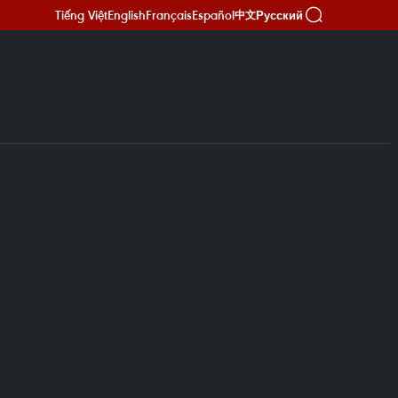
Tiếng Việt
English
Français
Español
Русский
中文