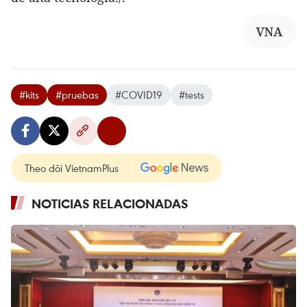
VNA
#kits
#pruebas
#COVID19
#tests
Theo dõi VietnamPlus
NOTICIAS RELACIONADAS