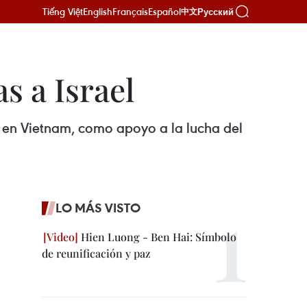
Tiếng Việt
English
Français
Español
Русский
中文
s a Israel
l en Vietnam, como apoyo a la lucha del
LO MÁS VISTO
Hien Luong - Ben Hai: Símbolo
de reunificación y paz