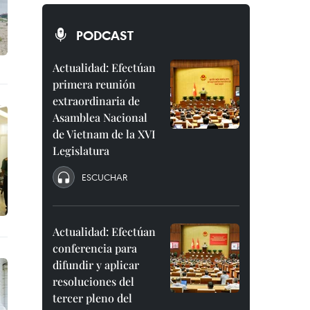
PODCAST
Actualidad: Efectúan
primera reunión
extraordinaria de
Asamblea Nacional
de Vietnam de la XVI
Legislatura
ESCUCHAR
Actualidad: Efectúan
conferencia para
difundir y aplicar
resoluciones del
tercer pleno del