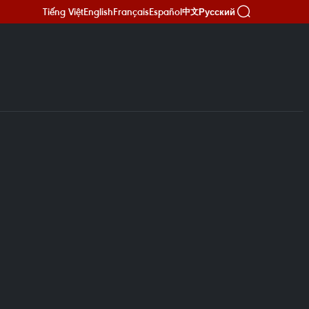
Tiếng Việt
English
Français
Español
Русский
中文