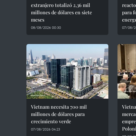
extranjero totalizó 2,36 mil
react
millones de dólares en siete
para f
meses
energ
08/08/2026 00:30
07/08/2
Vietnam necesita 700 mil
Vietn
millones de dólares para
mercad
crecimiento verde
empres
Polon
07/08/2026 04:23