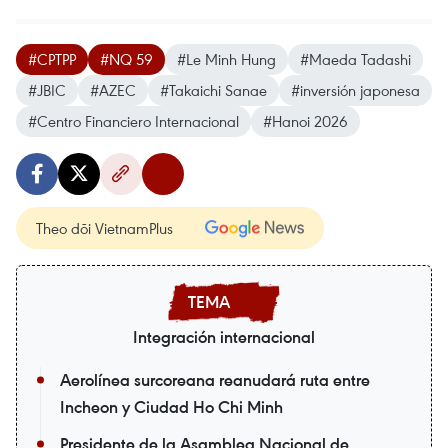
#CPTPP
#NQ 59
#Le Minh Hung
#Maeda Tadashi
#JBIC
#AZEC
#Takaichi Sanae
#inversión japonesa
#Centro Financiero Internacional
#Hanoi 2026
Theo dõi VietnamPlus
Integración internacional
Aerolínea surcoreana reanudará ruta entre
Incheon y Ciudad Ho Chi Minh
Presidente de la Asamblea Nacional de