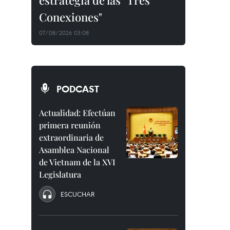
estrategia de las "Tres
Conexiones"
07/08/2026 03:08
PODCAST
Actualidad: Efectúan
primera reunión
extraordinaria de
Asamblea Nacional
de Vietnam de la XVI
Legislatura
ESCUCHAR