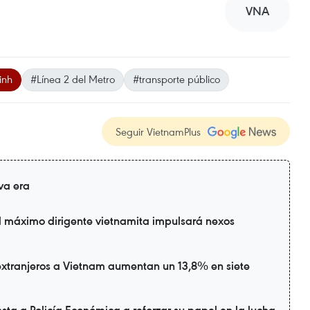
VNA
inh
#Línea 2 del Metro
#transporte público
Seguir VietnamPlus
va era
l máximo dirigente vietnamita impulsará nexos
extranjeros a Vietnam aumentan un 13,8% en siete