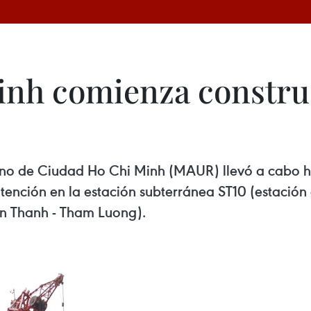
nh comienza construc
bano de Ciudad Ho Chi Minh (MAUR) llevó a cabo h
ontención en la estación subterránea ST10 (estaci
en Thanh - Tham Luong).