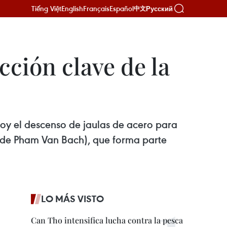
Tiếng Việt
English
Français
Español
Русский
中文
ción clave de la
oy el descenso de jaulas de acero para
ón de Pham Van Bach), que forma parte
LO MÁS VISTO
Can Tho intensifica lucha contra la pesca