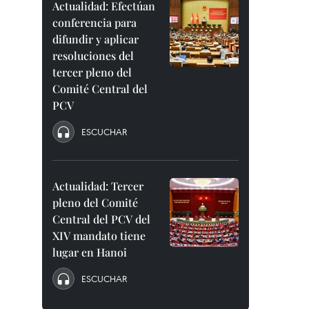
Actualidad: Efectúan
conferencia para
difundir y aplicar
resoluciones del
tercer pleno del
Comité Central del
PCV
ESCUCHAR
Actualidad: Tercer
pleno del Comité
Central del PCV del
XIV mandato tiene
lugar en Hanoi
ESCUCHAR