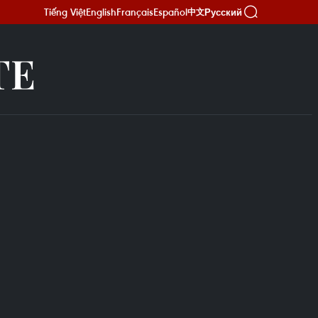
Tiếng Việt
English
Français
Español
Русский
中文
TE