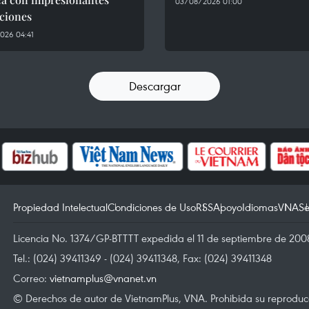
03/08/2026 01:00
ciones
026 04:41
Descargar
Propiedad Intelectual
Condiciones de Uso
RSS
Apoyo
Idiomas
VNA
Se
Licencia No. 1374/GP-BTTTT expedida el 11 de septiembre de 2008
Tel.: (024) 39411349 - (024) 39411348, Fax: (024) 39411348
Correo:
vietnamplus@vnanet.vn
© Derechos de autor de VietnamPlus, VNA. Prohibida su reproducci