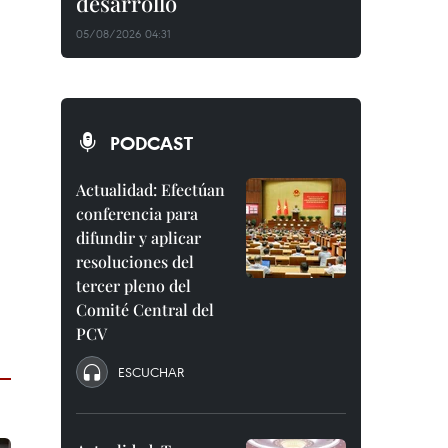
desarrollo
05/08/2026 04:31
PODCAST
Actualidad: Efectúan
conferencia para
difundir y aplicar
resoluciones del
tercer pleno del
Comité Central del
PCV
ESCUCHAR