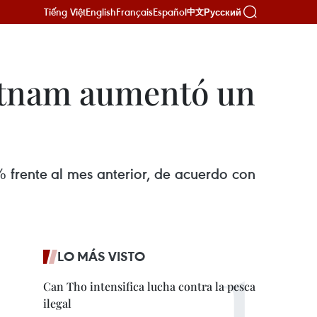
Tiếng Việt
English
Français
Español
Русский
中文
ietnam aumentó un
 frente al mes anterior, de acuerdo con
LO MÁS VISTO
Can Tho intensifica lucha contra la pesca
ilegal