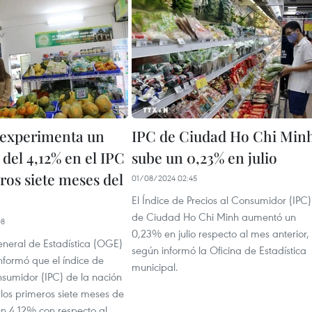
experimenta un
IPC de Ciudad Ho Chi Min
del 4,12% en el IPC
sube un 0,23% en julio
ros siete meses del
01/08/2024 02:45
El Índice de Precios al Consumidor (IPC)
de Ciudad Ho Chi Minh aumentó un
08
0,23% en julio respecto al mes anterior,
eneral de Estadística (OGE)
según informó la Oficina de Estadística
nformó que el índice de
municipal.
nsumidor (IPC) de la nación
los primeros siete meses de
un 4,12% con respecto al