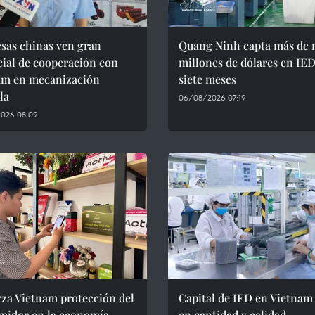
sas chinas ven gran
Quang Ninh capta más de 
ial de cooperación con
millones de dólares en IE
am en mecanización
siete meses
la
06/08/2026 07:19
026 08:09
za Vietnam protección del
Capital de IED en Vietnam
midor en la economía
en cantidad y calidad