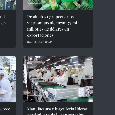
mil
Productos agropecuarios
D en
vietnamitas alcanzan 74 mil
millones de dólares en
exportaciones
06/08/2026 05:34
 crece
Manufactura e ingeniería lideran
crecimiento de la contratación