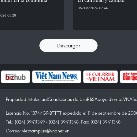
l
06/08/2026 02:44
026 03:28
Descargar
Propiedad Intelectual
Condiciones de Uso
RSS
Apoyo
Idiomas
VNA
Se
Licencia No. 1374/GP-BTTTT expedida el 11 de septiembre de 2008
Tel.: (024) 39411349 - (024) 39411348, Fax: (024) 39411348
Correo:
vietnamplus@vnanet.vn