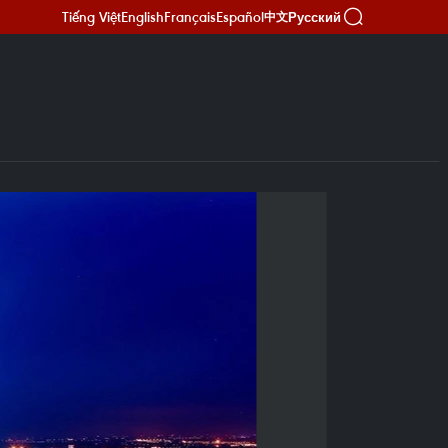
Tiếng Việt
English
Français
Español
Русский
中文