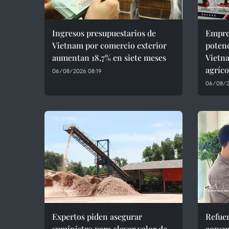
Ingresos presupuestarios de
Empre
Vietnam por comercio exterior
potenc
aumentan 18,7% en siete meses
Vietn
agríco
06/08/2026 08:19
06/08/2
Expertos piden asegurar
Refuer
suministro para elevar valor de
consu