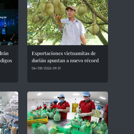
drán
Exportaciones vietnamitas de
ódigos
durián apuntan a nuevo récord
06/08/2026 09:31