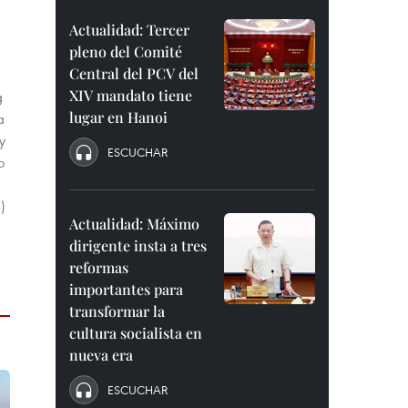
Actualidad: Tercer
pleno del Comité
Central del PCV del
XIV mandato tiene
g
lugar en Hanoi
a
y
ESCUCHAR
o
)
Actualidad: Máximo
dirigente insta a tres
reformas
importantes para
transformar la
cultura socialista en
nueva era
ESCUCHAR