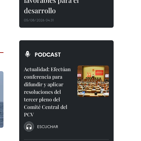
favorables para el
desarrollo
05/08/2026 04:31
PODCAST
Actualidad: Efectúan
conferencia para
difundir y aplicar
resoluciones del
tercer pleno del
Comité Central del
PCV
ESCUCHAR