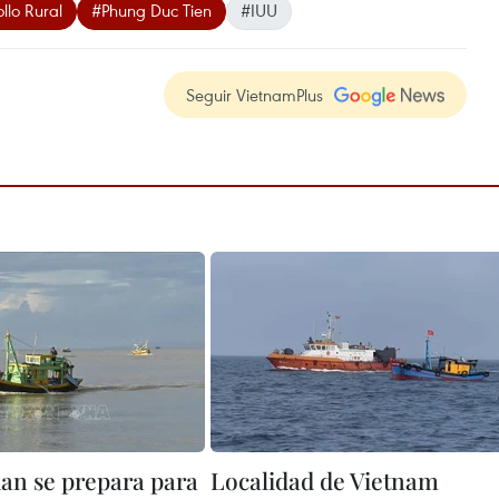
llo Rural
#Phung Duc Tien
#IUU
Seguir VietnamPlus
an se prepara para
Localidad de Vietnam