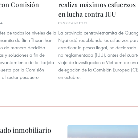
 con Comisión
realiza máximos esfuerzos
en lucha contra IUU
44
02/08/2023 02:12
es de todos los niveles de la
La provincia centrovietnamita de Quan
etnamita de Binh Thuan han
Ngai está redoblando los esfuerzos par
o de manera decidida
erradicar la pesca ilegal, no declarada 
as y soluciones a fin de
no reglamentada (IUU), antes del cuart
evantamiento de la "tarjeta
viaje de investigación a Vietnam de una
puesta por la Comisión
delegación de la Comisión Europea (CE
 al sector pesquero
en octubre.
ado inmobiliario