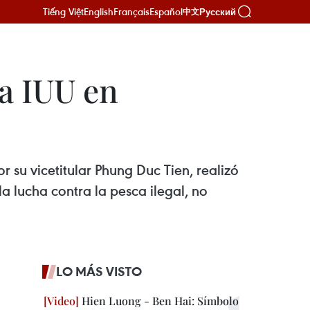
Tiếng Việt
English
Français
Español
Русский
中文
a IUU en
 su vicetitular Phung Duc Tien, realizó
a lucha contra la pesca ilegal, no
LO MÁS VISTO
Hien Luong - Ben Hai: Símbolo