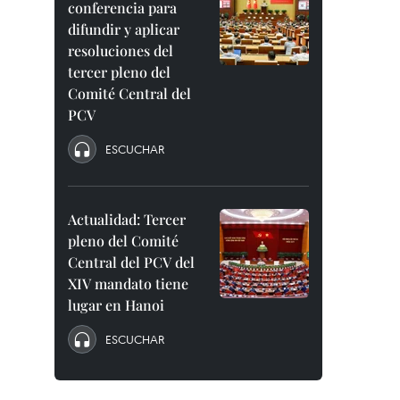
conferencia para
difundir y aplicar
resoluciones del
tercer pleno del
Comité Central del
PCV
ESCUCHAR
Actualidad: Tercer
pleno del Comité
Central del PCV del
XIV mandato tiene
lugar en Hanoi
ESCUCHAR