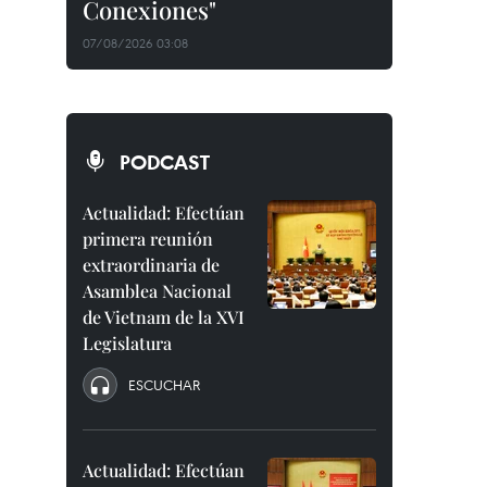
Conexiones"
07/08/2026 03:08
PODCAST
Actualidad: Efectúan
primera reunión
extraordinaria de
Asamblea Nacional
de Vietnam de la XVI
Legislatura
ESCUCHAR
Actualidad: Efectúan