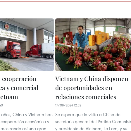
 cooperación
Vietnam y China disponen
a y comercial
de oportunidades en
ietnam
relaciones comeciales
40
17/08/2024 12:32
os años, China y Vietnam han
Se espera que la visita a China del
la cooperación económica y
secretario general del Partido Comunist
emostrando así una gran
y presidente de Vietnam, To Lam, y su