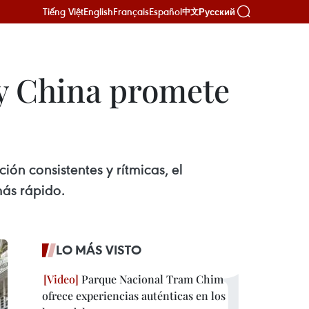
Tiếng Việt
English
Français
Español
Русский
中文
 y China promete
ón consistentes y rítmicas, el
más rápido.
LO MÁS VISTO
Parque Nacional Tram Chim
ofrece experiencias auténticas en los