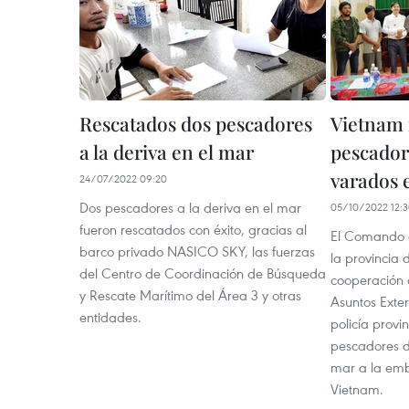
Rescatados dos pescadores
Vietnam 
a la deriva en el mar
pescador
varados 
24/07/2022 09:20
Dos pescadores a la deriva en el mar
05/10/2022 12:
fueron rescatados con éxito, gracias al
El Comando d
barco privado NASICO SKY, las fuerzas
la provincia 
del Centro de Coordinación de Búsqueda
cooperación 
y Rescate Marítimo del Área 3 y otras
Asuntos Exter
entidades.
policía provi
pescadores 
mar a la em
Vietnam.