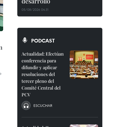
desarrollo
05/08/2026 04:31
PODCAST
n
Actualidad: Efectúan
conferencia para
difundir y aplicar
e
resoluciones del
tercer pleno del
Comité Central del
PCV
ESCUCHAR