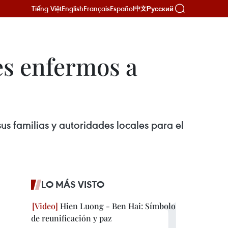
Tiếng Việt
English
Français
Español
Русский
中文
es enfermos a
 familias y autoridades locales para el
LO MÁS VISTO
Hien Luong - Ben Hai: Símbolo
de reunificación y paz