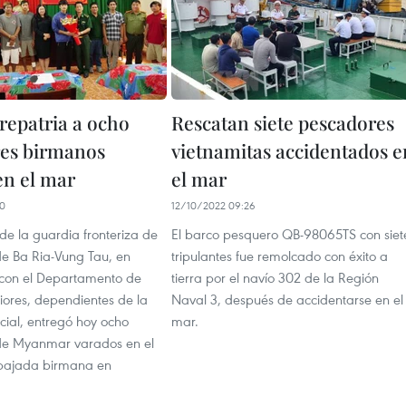
repatria a ocho
Rescatan siete pescadores
es birmanos
vietnamitas accidentados e
en el mar
el mar
30
12/10/2022 09:26
e la guardia fronteriza de
El barco pesquero QB-98065TS con siet
de Ba Ria-Vung Tau, en
tripulantes fue remolcado con éxito a
con el Departamento de
tierra por el navío 302 de la Región
iores, dependientes de la
Naval 3, después de accidentarse en el
ncial, entregó hoy ocho
mar.
de Myanmar varados en el
bajada birmana en