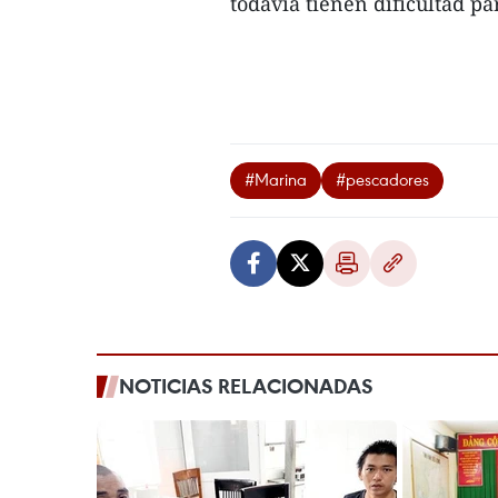
todavía tienen dificultad pa
#Marina
#pescadores
NOTICIAS RELACIONADAS