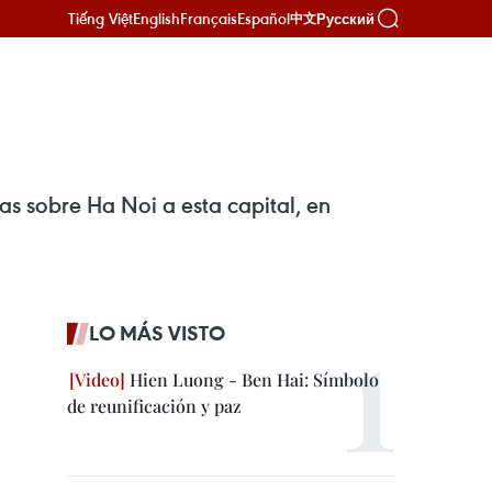
Tiếng Việt
English
Français
Español
Русский
中文
s sobre Ha Noi a esta capital, en
LO MÁS VISTO
Hien Luong - Ben Hai: Símbolo
de reunificación y paz