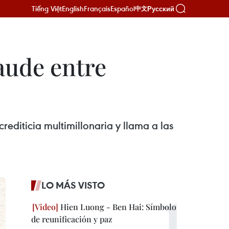
Tiếng Việt
English
Français
Español
Русский
中文
raude entre
rediticia multimillonaria y llama a las
LO MÁS VISTO
Hien Luong - Ben Hai: Símbolo
de reunificación y paz