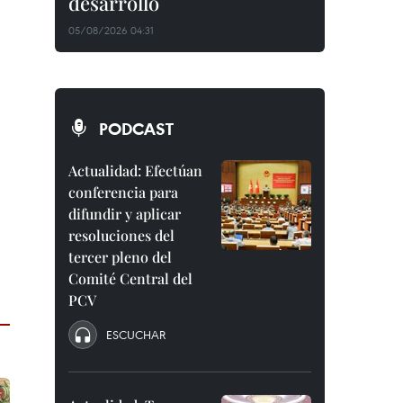
desarrollo
05/08/2026 04:31
PODCAST
Actualidad: Efectúan
conferencia para
difundir y aplicar
resoluciones del
tercer pleno del
Comité Central del
PCV
ESCUCHAR