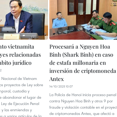
to vietnamita
Procesará a Nguyen Hoa
eyes relacionadas
Binh (Shark Binh) en caso
bito jurídico
de estafa millonaria en
inversión de criptomoneda
52
Antex
 Nacional de Vietnam
os proyectos de Ley sobre
14/10/2025 10:07
mporal, custodia y
La Policía de Hanoi inicia proceso penal
de abandonar el lugar de
contra Nguyen Hoa Binh y otros 9 por
a Ley de Ejecución Penal
fraude y violación contable en el proyec
; y las enmiendas y
de criptomonedas Antex, que afectó a
s a varios artículos de la