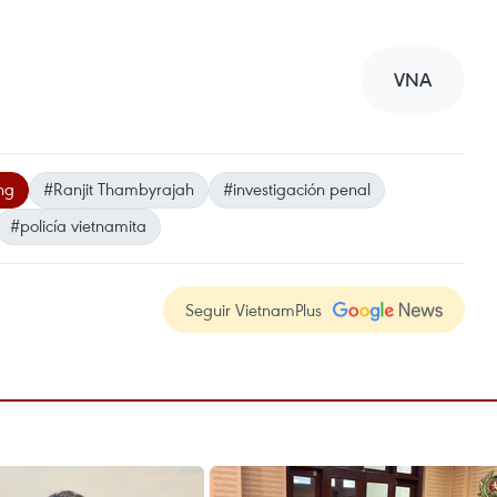
VNA
ng
#Ranjit Thambyrajah
#investigación penal
#policía vietnamita
Seguir VietnamPlus