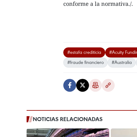
conforme a la normativa./.
#estafa crediticia
#Acuity Fundi
#fraude financiero
#Australia
NOTICIAS RELACIONADAS