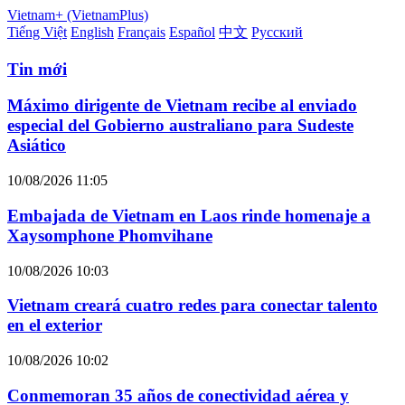
Vietnam+ (VietnamPlus)
Tiếng Việt
English
Français
Español
中文
Русский
Tin mới
Máximo dirigente de Vietnam recibe al enviado
especial del Gobierno australiano para Sudeste
Asiático
10/08/2026 11:05
Embajada de Vietnam en Laos rinde homenaje a
Xaysomphone Phomvihane
10/08/2026 10:03
Vietnam creará cuatro redes para conectar talento
en el exterior
10/08/2026 10:02
Conmemoran 35 años de conectividad aérea y